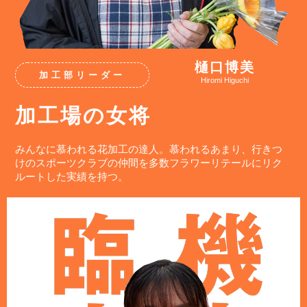
樋口博美
加工部リーダー
Hiromi Higuchi
加工場の女将
みんなに慕われる花加工の達人。慕われるあまり、行きつ
けのスポーツクラブの仲間を多数フラワーリテールにリク
ルートした実績を持つ。