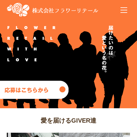
Skip
Men
to
content
愛を届けるGIVER達